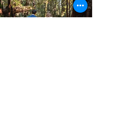
Solicitud para
contraer
matrimonio
civil
Requisitos a cumplir para las
solicitudes para contraer
matrimonio civil.
Descargar aquí